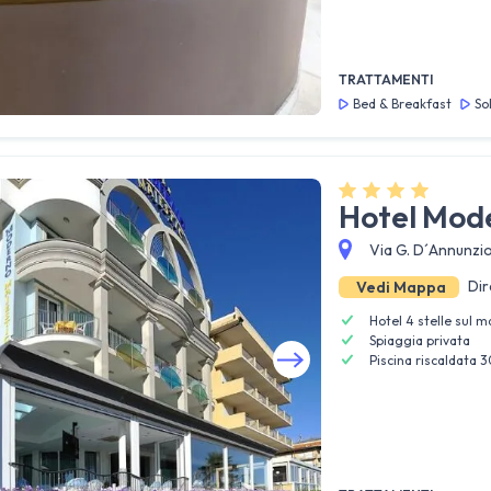
TRATTAMENTI
Bed & Breakfast
So
Hotel Mod
Via G. D´Annunzio,
Dir
Vedi Mappa
Hotel 4 stelle sul m
Spiaggia privata
Piscina riscaldata 3
Guarda tutte le foto