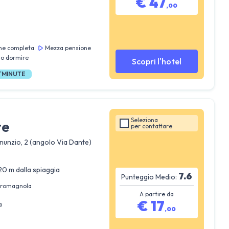
€
47
,
00
ne completa
Mezza pensione
lo dormire
Scopri l'hotel
TMINUTE
Seleziona
te
per
contattare
nunzio, 2 (angolo Via Dante)
20 m dalla spiaggia
7.6
Punteggio Medio:
e romagnola
A partire da
€
17
a
,
00