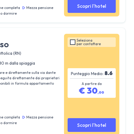
Scopri l'hotel
ne completa
Mezza pensione
lo dormire
Seleziona
iso
per
contattare
ttolica (RN)
80 m dalla spiaggia
8.6
are e direttamente sulla via dante
Punteggio Medio:
guita direttamente dai proprietari
ponibili in formula appartamento
A partire da
€
30
,
00
ne completa
Mezza pensione
lo dormire
Scopri l'hotel