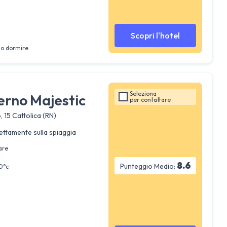
Scopri l'hotel
lo dormire
Seleziona
erno Majestic
per
contattare
 15 Cattolica (RN)
ettamente sulla spiaggia
are
8.6
Punteggio Medio:
0°c