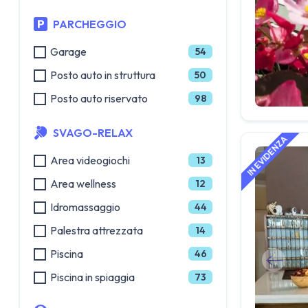
PARCHEGGIO
Garage
54
Posto auto in struttura
50
Posto auto riservato
98
SVAGO-RELAX
Area videogiochi
13
Area wellness
12
Idromassaggio
44
Palestra attrezzata
14
Piscina
46
Piscina in spiaggia
73