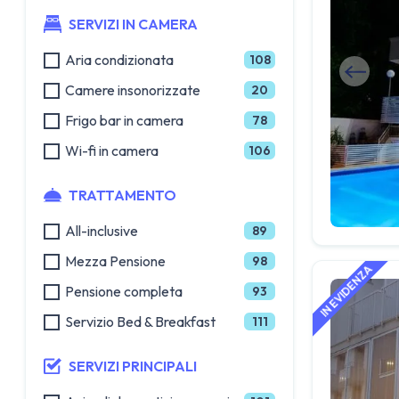
SERVIZI IN CAMERA
Aria condizionata
108
Camere insonorizzate
20
Frigo bar in camera
78
Wi-fi in camera
106
TRATTAMENTO
All-inclusive
89
Mezza Pensione
98
Pensione completa
93
Servizio Bed & Breakfast
111
SERVIZI PRINCIPALI