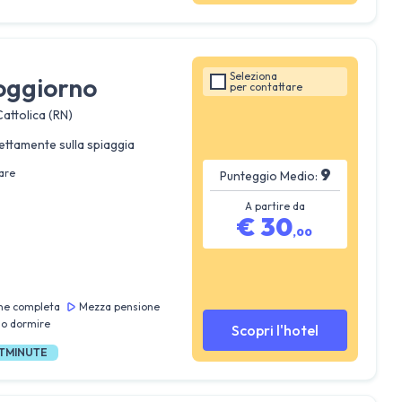
Seleziona
oggiorno
per
contattare
Cattolica (RN)
ettamente sulla spiaggia
9
are
Punteggio Medio:
A partire da
€
30
,
00
ne completa
Mezza pensione
lo dormire
Scopri l'hotel
TMINUTE