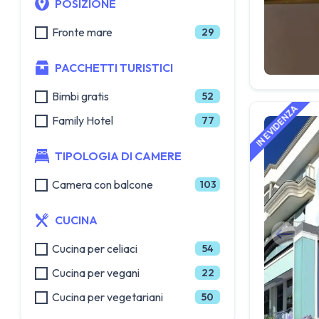
POSIZIONE
Fronte mare
29
PACCHETTI TURISTICI
Bimbi gratis
52
Family Hotel
77
TIPOLOGIA DI CAMERE
Camera con balcone
103
CUCINA
Cucina per celiaci
54
Cucina per vegani
22
Cucina per vegetariani
50