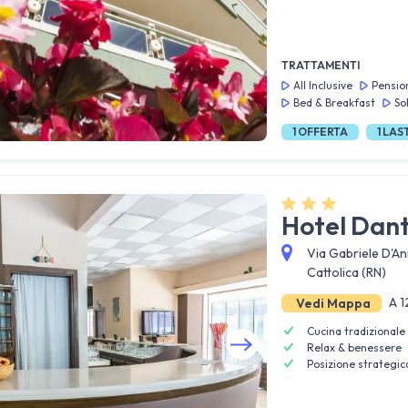
Guarda tutte le foto
TRATTAMENTI
All Inclusive
Pensio
Bed & Breakfast
So
1
OFFERTA
1
LAS
Hotel Dan
Via Gabriele D'An
Cattolica (RN)
A 1
Vedi Mappa
Cucina tradizional
Relax & benessere
Posizione strategic
Guarda tutte le foto