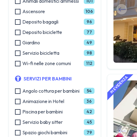
Animali domestici ammessi
101
Ascensore
106
Deposito bagagli
96
Deposito biciclette
77
Giardino
49
Servizio bicicletta
98
Wi-fi nelle zone comuni
112
SERVIZI PER BAMBINI
Angolo cottura per bambini
54
Animazione in Hotel
36
Piscina per bambini
42
Servizio baby sitter
45
Spazio giochi bambini
79