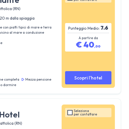
ttolica (RN)
20 m dalla spiaggia
7.6
 con piatti tipici di mare e terra
Punteggio Medio:
 vicino al mare a conduzione
A partire da
€
40
ie
,
00
Scopri l'hotel
ne completa
Mezza pensione
lo dormire
Seleziona
Hotel
per
contattare
attolica (RN)