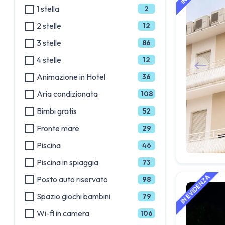
1 stella
2
2 stelle
12
3 stelle
86
4 stelle
12
Animazione in Hotel
36
Aria condizionata
108
Bimbi gratis
52
Fronte mare
29
Piscina
46
Piscina in spiaggia
73
Posto auto riservato
98
Spazio giochi bambini
79
Wi-fi in camera
106