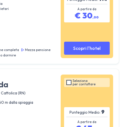
ia
ietari
A partire da
€
30
,
00
Scopri l'hotel
ne completa
Mezza pensione
lo dormire
Seleziona
ida
per
contattare
 Cattolica (RN)
60 m dalla spiaggia
9
Punteggio Medio:
A partire da