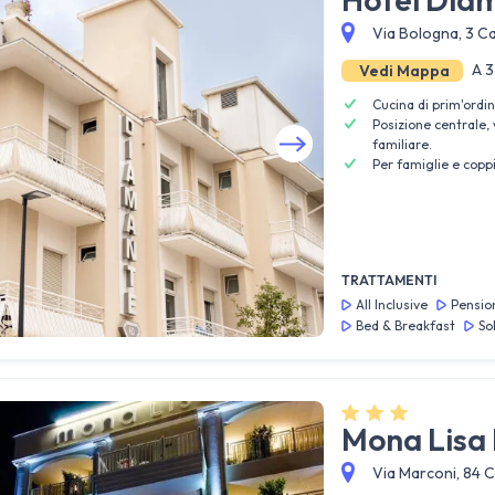
Via Bologna, 3 Ca
A 3
Vedi Mappa
Cucina di prim'ordine
Posizione centrale,
familiare.
Per famiglie e copp
Guarda tutte le foto
TRATTAMENTI
All Inclusive
Pensio
Bed & Breakfast
So
Mona Lisa 
Via Marconi, 84 C