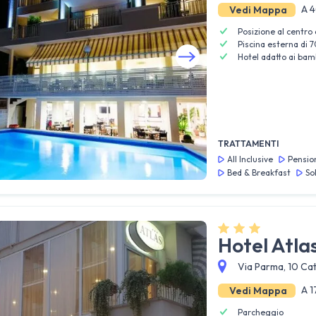
A 4
Vedi Mappa
Posizione al centro 
Piscina esterna di 
Hotel adatto ai bam
Guarda tutte le foto
TRATTAMENTI
All Inclusive
Pensio
Bed & Breakfast
So
Hotel Atla
Via Parma, 10 Cat
A 1
Vedi Mappa
Parcheggio