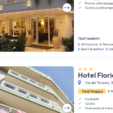
Piscina sulla spiagg
Cucina curata propr
Guarda tutte le foto
TRATTAMENTI
All Inclusive
Pensio
Bed & Breakfast
So
Hotel Flor
Via del Turismo, 3
A 1
Vedi Mappa
Cordialità
Cucina
Vicinissimo al mare