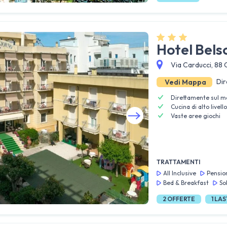
Hotel Bels
Via Carducci, 88 
Dir
Vedi Mappa
Direttamente sul m
Cucina di alto livello
Vaste aree giochi
Guarda tutte le foto
TRATTAMENTI
All Inclusive
Pensio
Bed & Breakfast
So
2
OFFERTE
1
LAS