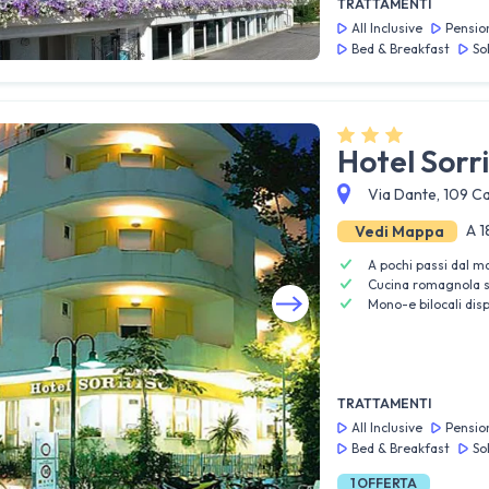
TRATTAMENTI
All Inclusive
Pensio
Bed & Breakfast
So
Hotel Sorr
Via Dante, 109 Ca
A 1
Vedi Mappa
A pochi passi dal m
Cucina romagnola se
Mono-e bilocali dis
Guarda tutte le foto
TRATTAMENTI
All Inclusive
Pensio
Bed & Breakfast
So
1
OFFERTA