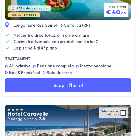
A partire da
A 15 m dalla spiaggia
€
40
,
00
Vedi sulla mappa
Lungomare Rasi Spinelli, 6 Cattolica (RN)
Nel centro di cattolica, di fronte al mare
Cucina tradizionale con prodotti bio e a km0
La piscina è al 4° piano
TRATTAMENTI
All Inclusive
Pensione completa
Mezza pensione
Bed & Breakfast
Solo dormire
Scopri l'hotel
Seleziona per
Hotel Caravelle
contattare
7.6
Punteggio Medio: