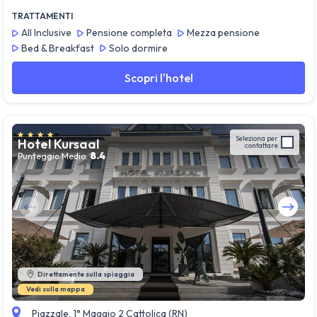
TRATTAMENTI
All Inclusive
Pensione completa
Mezza pensione
Bed & Breakfast
Solo dormire
Scopri l'hotel
Seleziona per
Hotel Kursaal
contattare
8.4
Punteggio Medio:
Guarda tutte le foto
Direttamente sulla spiaggia
Vedi sulla mappa
Piazzale, 1° Maggio 2 Cattolica (RN)