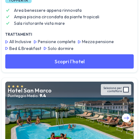
1
OFFERTA
Area benessere appena rinnovata
Ampia piscina circondata da piante tropicali
Sala ristorante vista mare
TRATTAMENTI
All Inclusive
Pensione completa
Mezza pensione
Bed & Breakfast
Solo dormire
Scopri l'hotel
Seleziona per
Hotel San Marco
contattare
9.4
Punteggio Medio:
Guarda tutte le foto