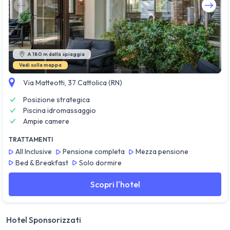
Guarda tutte le foto
A 180 m dalla spiaggia
Vedi sulla mappa
Via Matteotti, 37 Cattolica (RN)
Posizione strategica
Piscina idromassaggio
Ampie camere
TRATTAMENTI
All Inclusive
Pensione completa
Mezza pensione
Bed & Breakfast
Solo dormire
Scopri l'hotel
Hotel Sponsorizzati