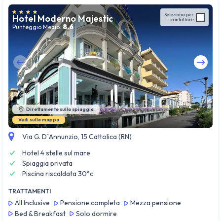
Seleziona per
Hotel Moderno Majestic
contattare
8.6
Punteggio Medio:
Guarda tutte le foto
Direttamente sulla spiaggia
Vedi sulla mappa
Via G. D´Annunzio, 15 Cattolica (RN)
Hotel 4 stelle sul mare
Spiaggia privata
Piscina riscaldata 30°c
TRATTAMENTI
All Inclusive
Pensione completa
Mezza pensione
Bed & Breakfast
Solo dormire