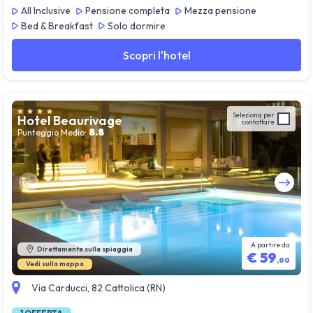
All Inclusive
Pensione completa
Mezza pensione
Bed & Breakfast
Solo dormire
Scopri l'hotel
Seleziona per
Hotel Beaurivage
contattare
8.8
Punteggio Medio:
Guarda tutte le foto
A partire da
Direttamente sulla spiaggia
€
59
,
00
Vedi sulla mappa
Via Carducci, 82 Cattolica (RN)