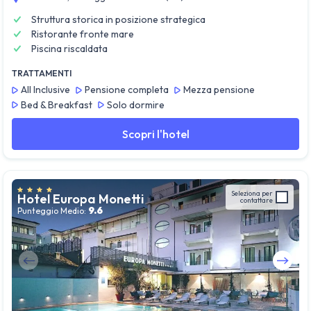
Struttura storica in posizione strategica
Ristorante fronte mare
Piscina riscaldata
TRATTAMENTI
All Inclusive
Pensione completa
Mezza pensione
Bed & Breakfast
Solo dormire
Scopri l'hotel
Seleziona per
Hotel Europa Monetti
contattare
9.6
Punteggio Medio:
Guarda tutte le foto