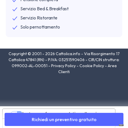
Servizio Bed & Breakfast
Servizio Ristorante
Solo pernottamento
Copyright © 2001 - 2026 Cattolica.info - Via Risorgimento 17
Cattolica 47841 (RN) - P.IVA: 03251590406 - CIR/CIN struttura:
099002-AL-00051 -
Privacy Policy
-
Cookie Policy
-
Area
Clienti
Le tue preferenze relative alla privacy
Richiedi un preventivo gratuito
Informativa sulla raccolta