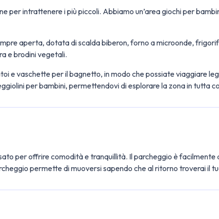
one per intrattenere i più piccoli. Abbiamo un’area giochi per bambi
e aperta, dotata di scalda biberon, forno a microonde, frigorifero,
a e brodini vegetali.
oi e vaschette per il bagnetto, in modo che possiate viaggiare legg
ggiolini per bambini, permettendovi di esplorare la zona in tutta 
to per offrire comodità e tranquillità. Il parcheggio è facilmente a
archeggio permette di muoversi sapendo che al ritorno troverai il tu