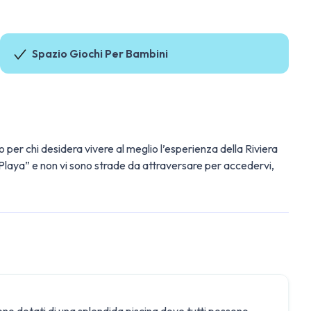
Spazio Giochi Per Bambini
 per chi desidera vivere al meglio l’esperienza della Riviera
a Playa” e non vi sono strade da attraversare per accedervi,
sono dotati di una splendida piscina dove tutti possono