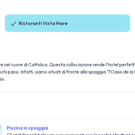
Ristoranti Vista Mare
e nel cuore di Cattolica. Questa collocazione rende l’hotel perfetto
 passi. Infatti, siamo situati di fronte alla spiaggia “l’Oasis de l
ni.
Piscina in spiaggia
Gli stabilimenti balneari convenzionati con la nostra struttura 