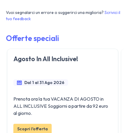
Vuoi segnalarci un errore o suggerirci una miglioria?
Scrivici il
tuo feedback
Offerte speciali
Agosto In All Inclusive!
V
Dal 1 al 31 Ago 2026
Se
Prenota ora la tua VACANZA DI AGOSTO in
AL
ALL INCLUSIVE Soggiorni a partire da 92 euro
se
al giorno.
ai 
Scopri l'offerta