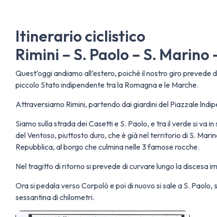
Itinerario ciclistico
Rimini – S. Paolo – S. Marino
Quest’oggi andiamo all’estero, poiché il nostro giro prevede di 
piccolo Stato indipendente tra la Romagna e le Marche.
Attraversiamo Rimini, partendo dai giardini del Piazzale lndip
Siamo sulla strada dei Casetti e S. Paolo, e tra il verde si va in
del Ventoso, piuttosto duro, che è già nel territorio di S. Marin
Repubblica, al borgo che culmina nelle 3 famose rocche.
Nel tragitto di ritorno si prevede di curvare lungo la disces
Ora si pedala verso Corpolò e poi di nuovo si sale a S. Paolo, 
sessantina di chilometri.