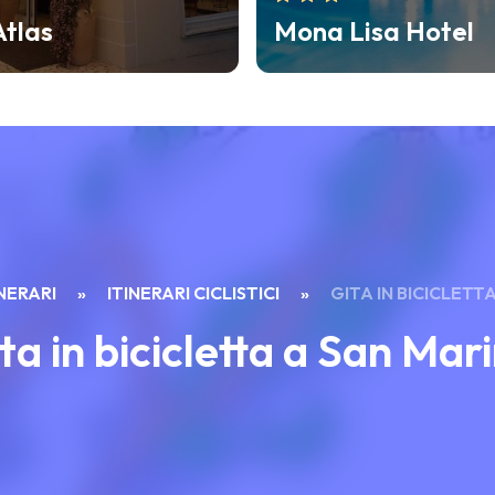
isa Hotel
Hotel Florida
INERARI
»
ITINERARI CICLISTICI
»
GITA IN BICICLETT
ta in bicicletta a San Mar