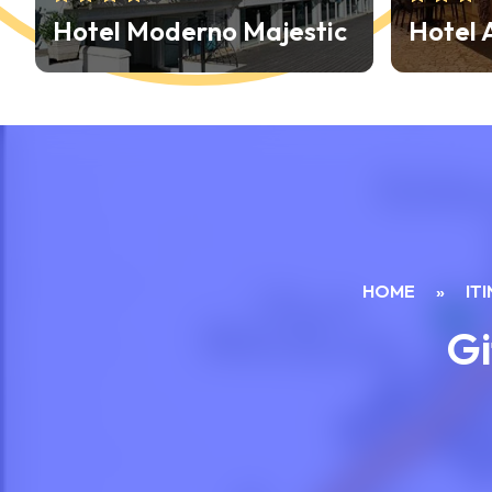
Hotel Atlas
Mona L
HOME
»
IT
Gi