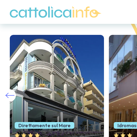
Idromassaggio Panoramico
Viciniss