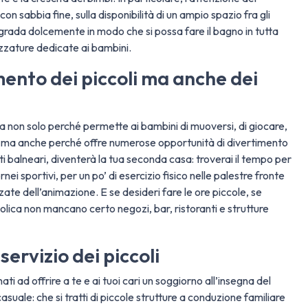
on sabbia fine, sulla disponibilità di un ampio spazio fra gli
degrada dolcemente in modo che si possa fare il bagno in tutta
rezzature dedicate ai bambini.
mento dei piccoli ma anche dei
a non solo perché permette ai bambini di muoversi, di giocare,
ezza ma anche perché offre numerose opportunità di divertimento
enti balneari, diventerà la tua seconda casa: troverai il tempo per
ei sportivi, per un po’ di esercizio fisico nelle palestre fronte
ate dell’animazione. E se desideri fare le ore piccole, se
tolica non mancano certo negozi, bar, ristoranti e strutture
servizio dei piccoli
i ad offrire a te e ai tuoi cari un soggiorno all’insegna del
uale: che si tratti di piccole strutture a conduzione familiare