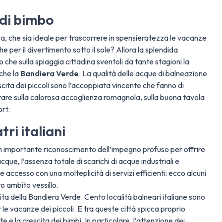
 di bimbo
casa, che sia ideale per trascorrere in spensieratezza le vacanze
e per il divertimento sotto il sole? Allora la splendida
 che sulla spiaggia cittadina sventoli da tante stagioni la
nche la
Bandiera Verde
. La qualità delle acque di balneazione
scita dei piccoli sono l’accoppiata vincente che fanno di
ntare sulla calorosa accoglienza romagnola, sulla buona tavola
rt.
ri italiani
 un importante riconoscimento dell’impegno profuso per offrire
acque, l’assenza totale di scarichi di acque industriali e
accesso con una molteplicità di servizi efficienti: ecco alcuni
o ambito vessillo.
nita della Bandiera Verde. Cento località balneari italiane sono
 le vacanze dei piccoli. E tra queste città spicca proprio
ute e la crescita dei bimbi. In particolare, l’attenzione dei