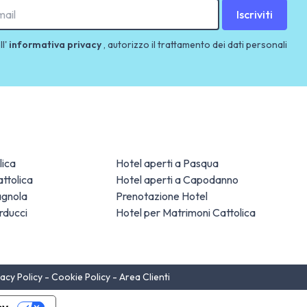
Iscriviti
ll'
informativa privacy
, autorizzo il trattamento dei dati personali
lica
Hotel aperti a Pasqua
ttolica
Hotel aperti a Capodanno
agnola
Prenotazione Hotel
rducci
Hotel per Matrimoni Cattolica
vacy Policy
-
Cookie Policy
-
Area Clienti