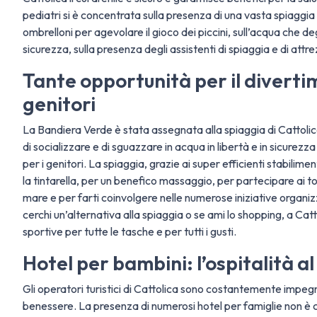
pediatri si è concentrata sulla presenza di una vasta spiaggia c
ombrelloni per agevolare il gioco dei piccini, sull’acqua che 
sicurezza, sulla presenza degli assistenti di spiaggia e di att
Tante opportunità per il diverti
genitori
La Bandiera Verde è stata assegnata alla spiaggia di Cattolic
di socializzare e di sguazzare in acqua in libertà e in sicur
per i genitori. La spiaggia, grazie ai super efficienti stabilim
la tintarella, per un benefico massaggio, per partecipare ai torn
mare e per farti coinvolgere nelle numerose iniziative organizz
cerchi un’alternativa alla spiaggia o se ami lo shopping, a Cat
sportive per tutte le tasche e per tutti i gusti.
Hotel per bambini: l’ospitalità al 
Gli operatori turistici di Cattolica sono costantemente impegnat
benessere. La presenza di numerosi hotel per famiglie non è cas