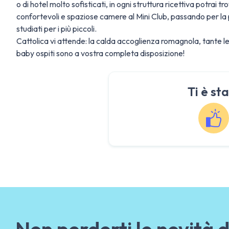
o di hotel molto sofisticati, in ogni struttura ricettiva potrai t
confortevoli e spaziose camere al Mini Club, passando per la po
studiati per i più piccoli.
Cattolica vi attende: la calda accoglienza romagnola, tante l
baby ospiti sono a vostra completa disposizione!
Ti è sta
Non perderti le novità d