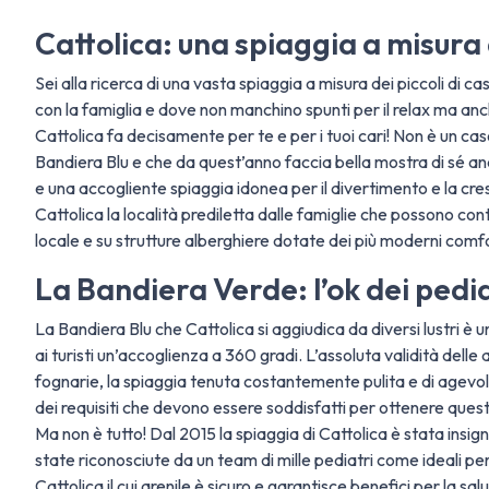
Cattolica: una spiaggia a misura
Sei alla ricerca di una vasta spiaggia a misura dei piccoli di 
con la famiglia e dove non manchino spunti per il relax ma anch
Cattolica fa decisamente per te e per i tuoi cari! Non è un caso
Bandiera Blu e che da quest’anno faccia bella mostra di sé a
e una accogliente spiaggia idonea per il divertimento e la cre
Cattolica la località prediletta dalle famiglie che possono co
locale e su strutture alberghiere dotate dei più moderni comfo
La Bandiera Verde: l’ok dei pediat
La Bandiera Blu che Cattolica si aggiudica da diversi lustri è
ai turisti un’accoglienza a 360 gradi. L’assoluta validità delle 
fognarie, la spiaggia tenuta costantemente pulita e di agevole 
dei requisiti che devono essere soddisfatti per ottenere quest
Ma non è tutto! Dal 2015 la spiaggia di Cattolica è stata insig
state riconosciute da un team di mille pediatri come ideali per
Cattolica il cui arenile è sicuro e garantisce benefici per la sal