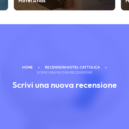
Hotel Atlas
H
HOME
»
RECENSIONI HOTEL CATTOLICA
»
SCRIVI UNA NUOVA RECENSIONE
Scrivi una nuova recensione