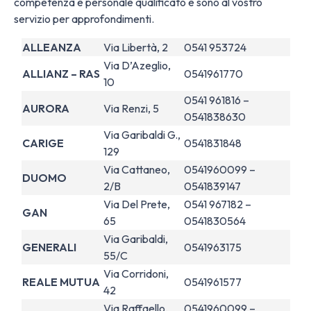
competenza e personale qualificato e sono al vostro
servizio per approfondimenti.
ALLEANZA
Via Libertà, 2
0541 953724
Via D’Azeglio,
ALLIANZ – RAS
0541961770
10
0541 961816 –
AURORA
Via Renzi, 5
0541838630
Via Garibaldi G.,
CARIGE
0541831848
129
Via Cattaneo,
0541960099 –
DUOMO
2/B
0541839147
Via Del Prete,
0541 967182 –
GAN
65
0541830564
Via Garibaldi,
GENERALI
0541963175
55/C
Via Corridoni,
REALE MUTUA
0541961577
42
Via Raffaello,
0541960099 –