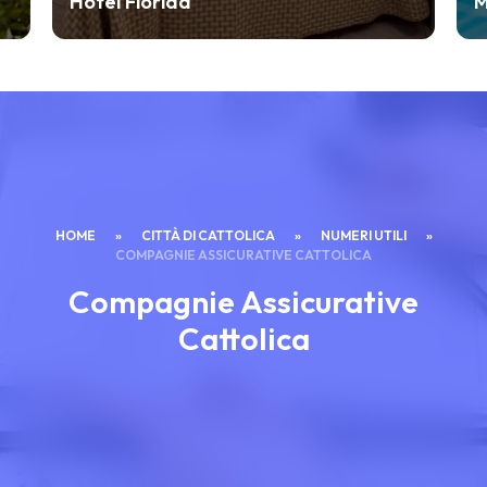
lorida
Mona Lisa Hotel
HOME
»
CITTÀ DI CATTOLICA
»
NUMERI UTILI
»
COMPAGNIE ASSICURATIVE CATTOLICA
Compagnie Assicurative
Cattolica