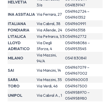
HELVETIA
3/a
0541839147
0541962724 –
INA ASSITALIA
Via Ferrara, 27
0541961352
ITALIANA
Via Cabral, 38
0541960991
FONDIARIA
Via Allende, 24
0541963158
L’ITALICA
Via Petrarca, 1/3
0541962772
LLOYD
Via Degli
0541968086 –
ADRIATICO
Sforza, 4
0541953545
Via Mazzini,
MILANO
0541 830841
94/A
0541967079 –
SAI
Via Mancini, 14
0541967002
SARA
Via Mazzini, 35
0541960003
TORO
Via Verdi, 46
0541967500
0541958970 –
UNIPOL
Via Cabral A., 1
0541958980