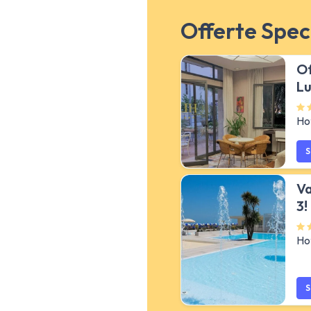
Offerte Speci
Of
Lu
Ho
S
Va
3!
Ho
S