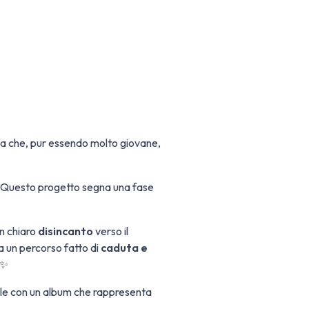
ana che, pur essendo molto giovane,
 Questo progetto segna una fase
n chiaro
disincanto
verso il
a un percorso fatto di
caduta e
 ✨
cale con un album che rappresenta