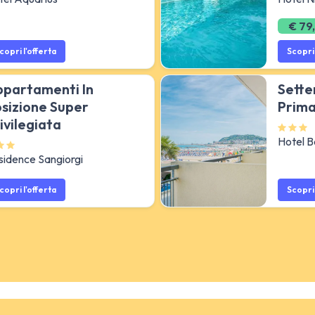
€ 79
copri l'offerta
Scopri 
partamenti In
Sette
sizione Super
Prima
ivilegiata
Hotel B
sidence Sangiorgi
copri l'offerta
Scopri 