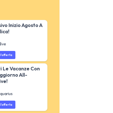
sivo Inizio Agosto A
lica!
Rêve
l'offerta
i Le Vacanze Con
ggiorno All-
ive!
quarius
l'offerta