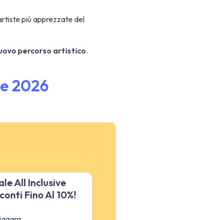
artiste più apprezzate del
uovo percorso artistico
.
te 2026
le All Inclusive
conti Fino Al 10%!
iagara