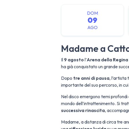
DOM
09
AGO
Madame a Catto
Il
9 agosto
l’
Arena della Regina
ha già conquistato un grande succ
Dopo
tre anni di pausa
, l’artist
importante del suo percorso, in cui 
Nel disco emergono temi profondi
mondo dell’intrattenimento. Si tratt
successiva rinascita
, accompagna
Madame, a distanza di circa tre a
una
riflessione lucida
su un momen