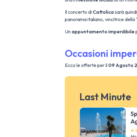
Il concerto di
Cattolica
sarà quindi
panorama italiano, vincitrice della
Un
appuntamento imperdibile
p
Occasioni imper
Ecco le offerte per il
09 Agosto 
Last Minute
Sp
A
Ho