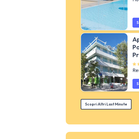
S
Ap
Po
Pr
Re
S
Scopri Altri Last Minute