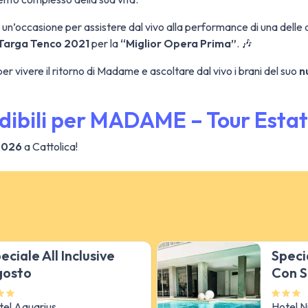
 un’occasione per assistere dal vivo alla performance di una delle 
Targa Tenco 2021
per la
“Miglior Opera Prima”
. 🎶
er vivere il ritorno di Madame e ascoltare dal vivo i brani del suo
n
dibili per MADAME – Tour Esta
2026
a Cattolica!
eciale All Inclusive
Specia
gosto
Con S
tel Aquarius
Hotel N