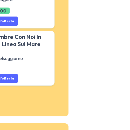
,00
l'offerta
mbre Con Noi In
 Linea Sul Mare
elsoggiorno
l'offerta