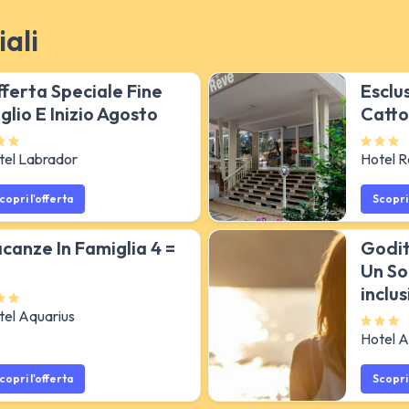
ali
ferta Speciale Fine
Esclu
glio E Inizio Agosto
Catto
tel Labrador
Hotel 
copri l'offerta
Scopri 
canze In Famiglia 4 =
Godit
Un So
inclus
tel Aquarius
Hotel A
copri l'offerta
Scopri 