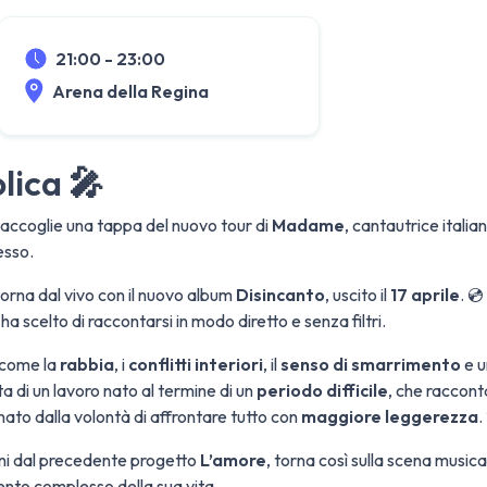
21:00 - 23:00
Arena della Regina
lica
🎤
accoglie una tappa del nuovo tour di
Madame
, cantautrice itali
esso.
a torna dal vivo con il nuovo album
Disincanto
, uscito il
17 aprile
. 
ha scelto di raccontarsi in modo diretto e senza filtri.
 come la
rabbia
, i
conflitti interiori
, il
senso di smarrimento
e u
a di un lavoro nato al termine di un
periodo difficile
, che raccont
to dalla volontà di affrontare tutto con
maggiore leggerezza
.
nni dal precedente progetto
L’amore
, torna così sulla scena musi
to complesso della sua vita.