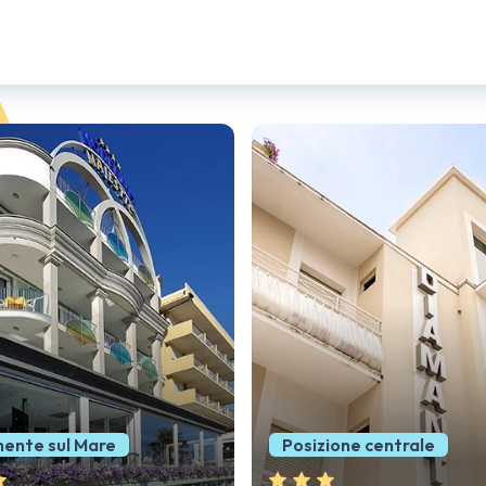
e centrale
Idromassaggio Panoram