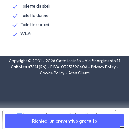
Toilette disabili
Toilette donne
Toilette uomini
Wi-fi
Copyright © 2001 - 2026 Cattolica.info - Via Risorgimento 17
Cattolica 47841 (RN) - P.IVA: 03251590406 -
Privacy Policy
-
Cookie Policy
-
Area Clienti
Le tue preferenze relative alla privacy
Richiedi un preventivo gratuito
Informativa sulla raccolta