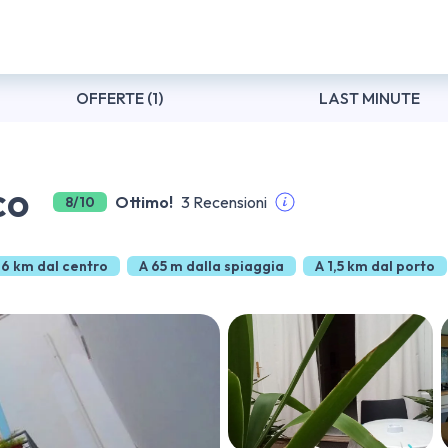
OFFERTE (1)
LAST MINUTE
co
Ottimo!
3 Recensioni
8/10
,6 km dal centro
A 65 m dalla spiaggia
A 1,5 km dal porto