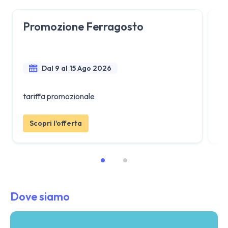
Promozione Ferragosto
L
A
Dal 9 al 15 Ago 2026
tariffa promozionale
Ul
Scopri l'offerta
Dove siamo