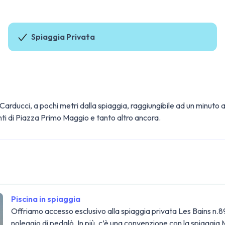
Spiaggia Privata
le Carducci, a pochi metri dalla spiaggia, raggiungibile ad un minuto 
nti di Piazza Primo Maggio e tanto altro ancora.
Piscina in spiaggia
Offriamo accesso esclusivo alla spiaggia privata Les Bains n.89, 
noleggio di pedalò. In più, c’è una convenzione con la spiaggia