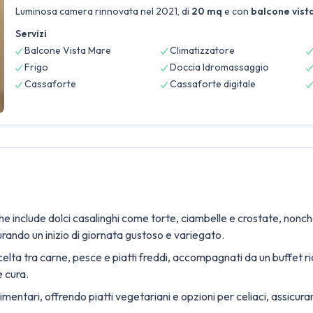
Luminosa camera rinnovata nel 2021, di
20 mq
e con
balcone vist
Servizi
Balcone Vista Mare
Climatizzatore
Frigo
Doccia Idromassaggio
Cassaforte
Cassaforte digitale
e include dolci casalinghi come torte, ciambelle e crostate, nonché 
rando un inizio di giornata gustoso e variegato.
lta tra carne, pesce e piatti freddi, accompagnati da un buffet ric
e cura.
imentari, offrendo piatti vegetariani e opzioni per celiaci, assicuran