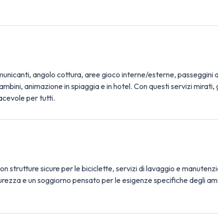
canti, angolo cottura, aree gioco interne/esterne, passeggini acce
bambini, animazione in spiaggia e in hotel. Con questi servizi mira
cevole per tutti.
on strutture sicure per le biciclette, servizi di lavaggio e manuten
curezza e un soggiorno pensato per le esigenze specifiche degli amant