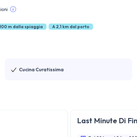
ioni
100 m dalla spiaggia
A 2,1 km dal porto
Cucina Curatissima
Last Minute Di Fin