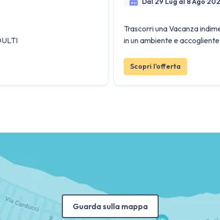
Dal 29 Lug al 8 Ago 20
Trascorri una Vacanza indiment
DULTI
in un ambiente e accogliente
Scopri l'offerta
Guarda sulla mappa