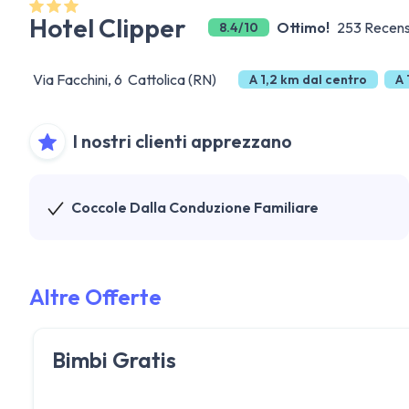
Hotel Clipper
Ottimo!
253 Recens
8.4/10
Via Facchini, 6 Cattolica (RN)
A 1,2 km dal centro
A 
I nostri clienti apprezzano
Coccole Dalla Conduzione Familiare
Altre Offerte
Bimbi Gratis