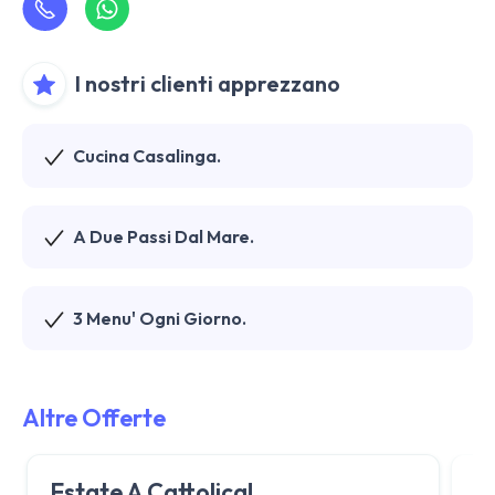
I nostri clienti apprezzano
Cucina Casalinga.
A Due Passi Dal Mare.
3 Menu' Ogni Giorno.
Altre Offerte
Estate A Cattolica!
S