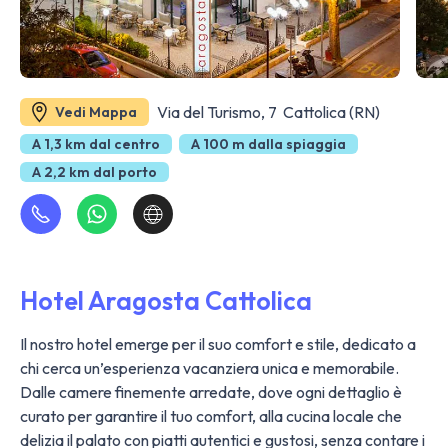
Via del Turismo, 7 Cattolica (RN)
Vedi Mappa
A 1,3 km dal centro
A 100 m dalla spiaggia
A 2,2 km dal porto
Hotel Aragosta Cattolica
Il nostro hotel emerge per il suo comfort e stile, dedicato a
chi cerca un’esperienza vacanziera unica e memorabile.
Dalle camere finemente arredate, dove ogni dettaglio è
curato per garantire il tuo comfort, alla cucina locale che
delizia il palato con piatti autentici e gustosi, senza contare i