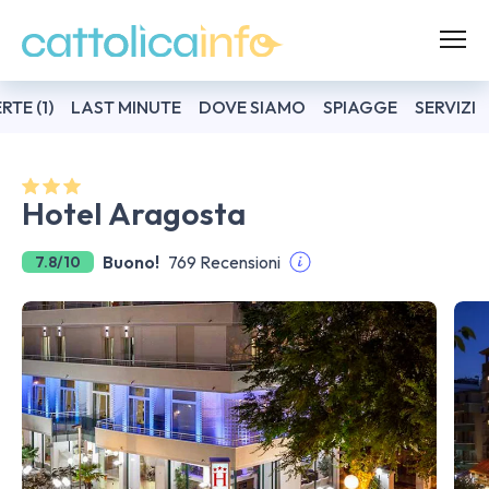
RTE (1)
LAST MINUTE
DOVE SIAMO
SPIAGGE
SERVIZI
Hotel Aragosta
Buono!
769 Recensioni
7.8/10