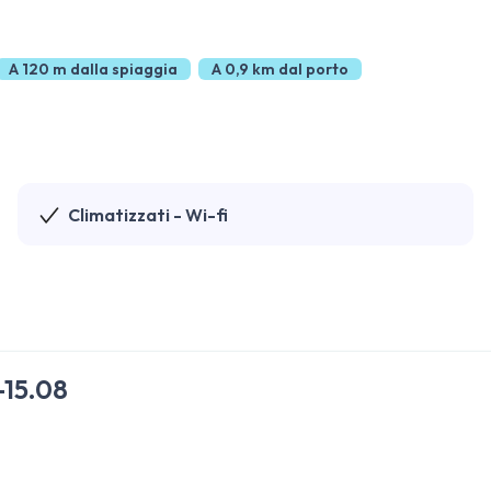
A 120 m dalla spiaggia
A 0,9 km dal porto
Climatizzati - Wi-fi
-15.08