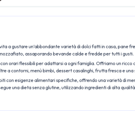
vita a gustare un’abbondante varietà di dolci fatti in casa, pane fres
 mozzafiato, assaporando bevande calde e fredde per tutti i gusti.
 orari flessibili per adattarsi a ogni famiglia. Offriamo un ricco a
re a contorni, menù bimbi, dessert casalinghi, frutta fresca e una sc
iti con esigenze alimentari specifiche, offrendo una varietà di me
segue una dieta senza glutine, utilizzando ingredienti di alta qualità