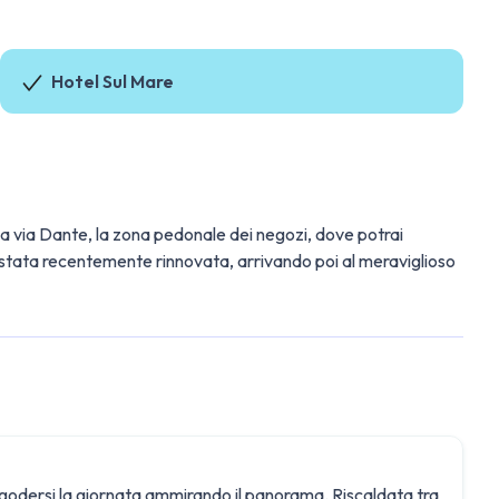
Hotel Sul Mare
 da via Dante, la zona pedonale dei negozi, dove potrai
stata recentemente rinnovata, arrivando poi al meraviglioso
r godersi la giornata ammirando il panorama. Riscaldata tra