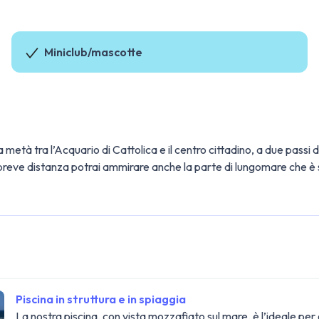
Miniclub/mascotte
età tra l’Acquario di Cattolica e il centro cittadino, a due passi
breve distanza potrai ammirare anche la parte di lungomare che è 
Piscina in struttura e in spiaggia
La nostra piscina, con vista mozzafiato sul mare, è l’ideale pe