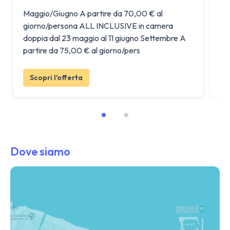
Maggio/Giugno A partire da 70,00 € al
L'
giorno/persona ALL INCLUSIVE in camera
ve
doppia dal 23 maggio al 11 giugno Settembre A
de
partire da 75,00 € al giorno/pers
All
Scopri l'offerta
Dove siamo