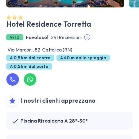
Hotel Residence Torretta
Favoloso!
241 Recensioni
9/10
Via Marconi, 82 Cattolica (RN)
A 0,5 km dal centro
A 40 m dalla spiaggia
A 0,5 km dal porto
I nostri clienti apprezzano
Piscina Riscaldata A 28°-30°