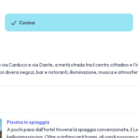
Cucina
a via Carducci e via Dante, a metà strada tra il centro cittadino e l
n diversi negozi, bar e ristoranti, illuminazione, musica e atmosfe
Piscina in spiaggia
A pochi passi dall’hotel troverai la spiaggia convenzionata, il Lid
bellissima piscina. Oltre a rinfrescanti bagni, gli ospiti posso