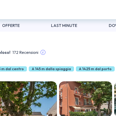
OFFERTE
LAST MINUTE
DO
loso!
172 Recensioni
5 m dal centro
A 145 m dalla spiaggia
A 1425 m dal porto