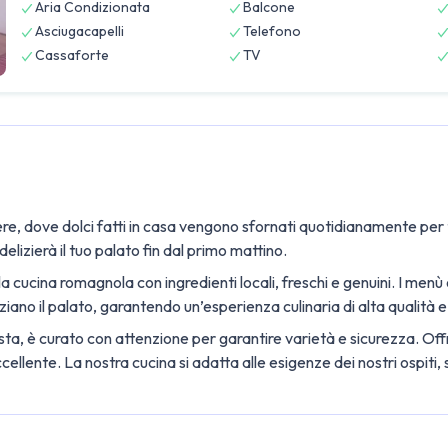
Aria Condizionata
Balcone
Asciugacapelli
Telefono
Cassaforte
TV
, dove dolci fatti in casa vengono sfornati quotidianamente per tutti
lizierà il tuo palato fin dal primo mattino.
a cucina romagnola con ingredienti locali, freschi e genuini. I menù o
liziano il palato, garantendo un’esperienza culinaria di alta qualità
iesta, è curato con attenzione per garantire varietà e sicurezza. Offr
ellente. La nostra cucina si adatta alle esigenze dei nostri ospiti