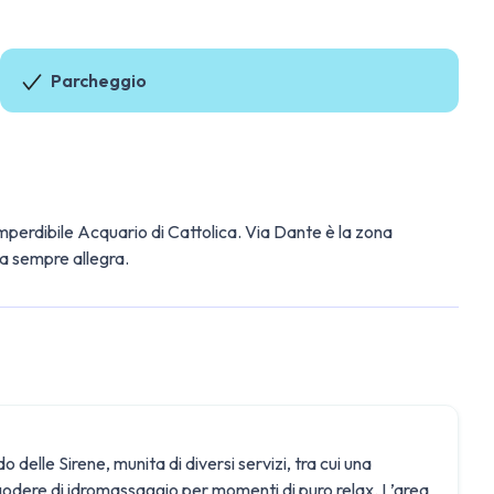
Parcheggio
’imperdibile Acquario di Cattolica. Via Dante è la zona
ra sempre allegra.
o delle Sirene, munita di diversi servizi, tra cui una
no godere di idromassaggio per momenti di puro relax. L’area