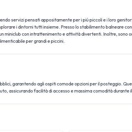
do servizi pensati appositamente per i più piccoli e i loro genitori.
esplorare i dintorni tutti insieme. Presso lo stabilimento balneare 
n miniclub con intrattenimento e attività divertenti. Inoltre, sono o
imenticabile per grandi e piccini.
bblici, garantendo agli ospiti comode opzioni per il posteggio. Ques
 auto, assicurando facilità di accesso e massima comodità durante i