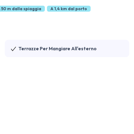
 50 m dalla spiaggia
A 1,4 km dal porto
Terrazze Per Mangiare All'esterno